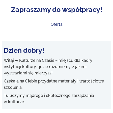
:
o
Zapraszamy do współpracy!
d
Oferta
5
5
4
.
Dzień dobry!
0
0
Witaj w Kulturze na Czasie – miejscu dla kadry
instytucji kultury, gdzie rozumiemy, z jakimi
z
wyzwaniami się mierzysz!
ł
Czekają na Ciebie przydatne materiały i wartościowe
d
szkolenia.
o
Tu uczymy mądrego i skutecznego zarządzania
w kulturze.
1
,