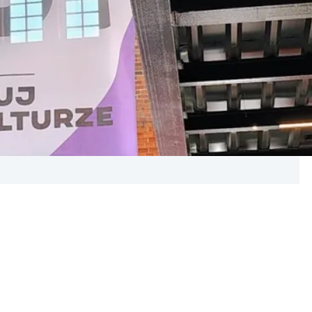
ę się dowiedzieć. Dlatego jeżdżę. Ba! Planuję pewne
miejscem, na którym chcę być co roku, jest Forum
cą instytucją zapraszają nie tylko na merytoryczne
 kultury. Tym razem 12 i 13 czerwca 2025 gościła nas…