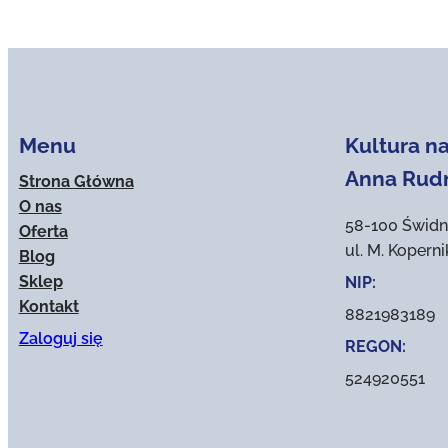
Menu
Kultura na
Anna Rud
Strona Główna
O nas
58-100 Świdn
Oferta
ul. M. Kopern
Blog
Sklep
NIP:
Kontakt
8821983189
Zaloguj się
REGON:
524920551