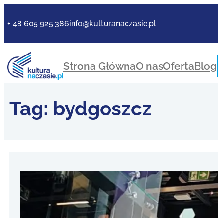
+ 48 605 925 386
info@kulturanaczasie.pl
Strona Główna
O nas
Oferta
Blog
Tag:
bydgoszcz
Po co 