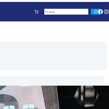
Fac
I
Szukaj