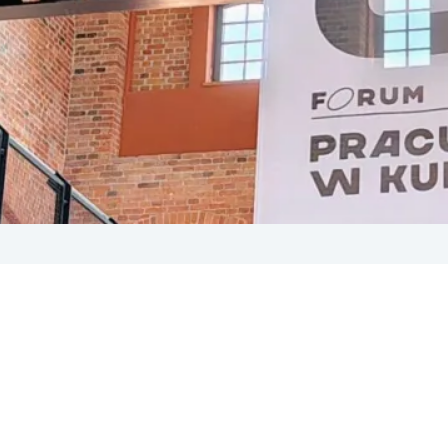
 2025
odejścia, że wiem już wszystko i czego nowego jeszcze mog
biorąc pod uwagę kalendarz konferencji branżowych. Takim 
ulturze. Narodowe Centrum Kultury w partnerstwie z goszczą
 warsztaty, ale też do poznawania kolejnych miejsc na mapie
j