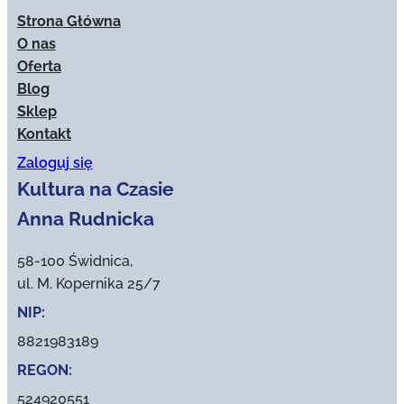
Strona Główna
O nas
Oferta
Blog
Sklep
Kontakt
Zaloguj się
Kultura na Czasie
Anna Rudnicka
58-100 Świdnica,
ul. M. Kopernika 25/7
NIP:
8821983189
REGON:
524920551