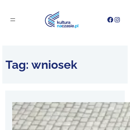
Faceb
Inst
Tag:
wniosek