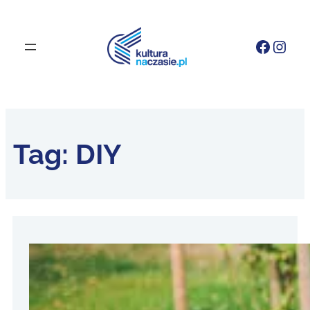
Faceb
Inst
Tag:
DIY