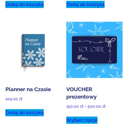
Dodaj do koszyka
Dodaj do koszyka
Planner na Czasie
VOUCHER
prezentowy
104.00
zł
Zakres
150.00
zł
–
500.00
zł
Dodaj do koszyka
cen:
Ten
Wybierz opcje
od
produkt
150.00 zł