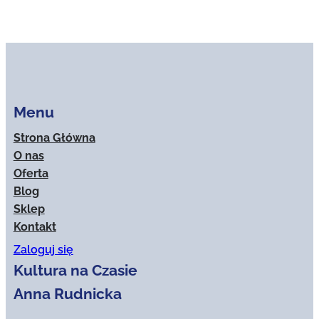
ma
do
wiele
500.00 zł
wariantów.
Opcje
można
wybrać
Menu
na
stronie
Strona Główna
produktu
O nas
Oferta
Blog
Sklep
Kontakt
Zaloguj się
Kultura na Czasie
Anna Rudnicka