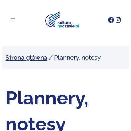
Przejdź
do
Faceb
Inst
treści
Strona główna
/ Plannery, notesy
Plannery,
notesy