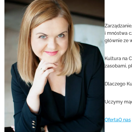
Zarządzanie
i mnóstwa c
głównie ze 
Kultura na C
zasobami, p
Dlaczego Ku
Uczymy mądr
Oferta
O nas