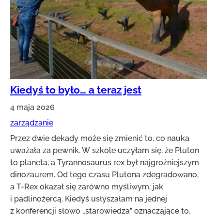
Kiedyś to było… a teraz jest
4 maja 2026
zarządzanie
Przez dwie dekady może się zmienić to, co nauka
uważała za pewnik. W szkole uczyłam się, że Pluton
to planeta, a Tyrannosaurus rex był najgroźniejszym
dinozaurem. Od tego czasu Plutona zdegradowano,
a T-Rex okazał się zarówno myśliwym, jak
i padlinożercą. Kiedyś usłyszałam na jednej
z konferencji słowo „starowiedza” oznaczające to,
czego rzetelnie uczyliśmy się dawno temu, a co się