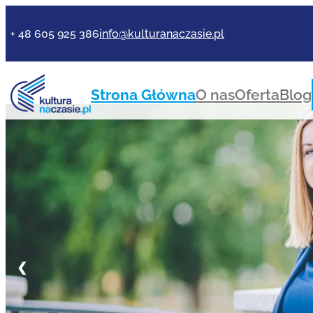
+ 48 605 925 386
info@kulturanaczasie.pl
Strona Główna
O nas
Oferta
Blog
❮
Checklista organizac