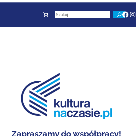
Fac
I
Szukaj
Zapraszamy do współpracy!