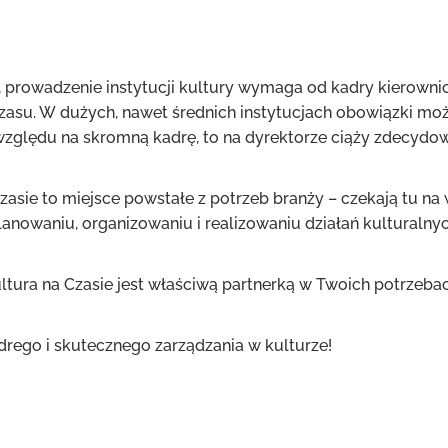
, prowadzenie instytucji kultury wymaga od kadry kierownic
zasu. W dużych, nawet średnich instytucjach obowiązki m
względu na skromną kadrę, to na dyrektorze ciąży zdecydo
zasie to miejsce powstałe z potrzeb branży – czekają tu na 
lanowaniu, organizowaniu i realizowaniu działań kulturaln
ltura na Czasie jest właściwą partnerką w Twoich potrzeba
ego i skutecznego zarządzania w kulturze!