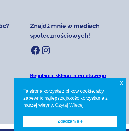
óc?
Znajdź mnie w mediach
społecznościowych!
Facebook
Instagram
Regulamin sklepu internetowego
Polityka prywatności
x
Ta strona korzysta z plików cookie, aby
zapewnić najlepszą jakość korzystania z
naszej witryny.
Czytaj Więcej
Zgadzam się