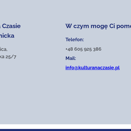
 Czasie
W czym mogę Ci pom
nicka
Telefon:
+48 605 925 386
ica,
ika 25/7
Mail:
info@kulturanaczasie.pl