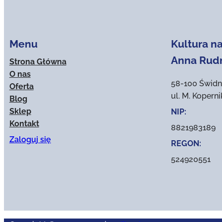
Menu
Kultura na
Anna Rud
Strona Główna
O nas
58-100 Świdn
Oferta
ul. M. Kopern
Blog
Sklep
NIP:
Kontakt
8821983189
Zaloguj się
REGON:
524920551
Copyright © 2024 wsparcie
adito.pl