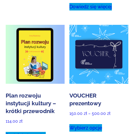
Dowiedz się więcej
Plan rozwoju
VOUCHER
instytucji kultury –
prezentowy
krótki przewodnik
Zakres
150.00
zł
–
500.00
zł
cen:
114.00
zł
Ten
Wybierz opcje
od
produkt