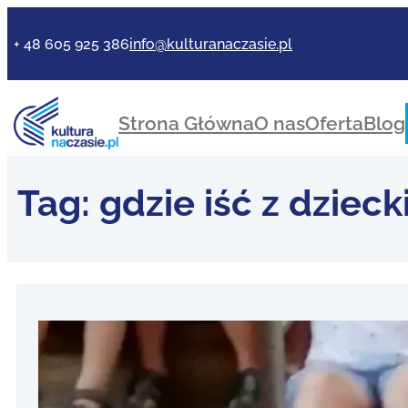
+ 48 605 925 386
info@kulturanaczasie.pl
Strona Główna
O nas
Oferta
Blog
Tag:
gdzie iść z dziec
Jak wy