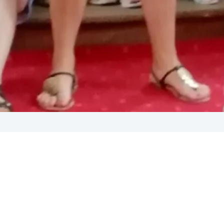
24
arto do was zajrzeć? Wakacje to doskonały czas na relaks,
ników instytucji kultury to czas zwiększonej pracy, zwła
 letniego wypoczynku warto zwrócić uwagę na bogatą ofertę
ą alternatywę dla typowych atrakcji turystycznych. Mnóstwo 
kultury oferuje specjalne letnie programy,…
Czytaj dalej