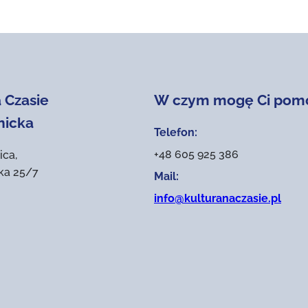
 Czasie
W czym mogę Ci pom
nicka
Telefon:
+48 605 925 386
ica,
ika 25/7
Mail:
info@kulturanaczasie.pl