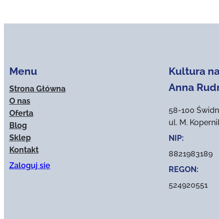
Menu
Kultura na
Anna Rud
Strona Główna
O nas
58-100 Świdn
Oferta
ul. M. Kopern
Blog
Sklep
NIP:
Kontakt
8821983189
Zaloguj się
REGON:
524920551