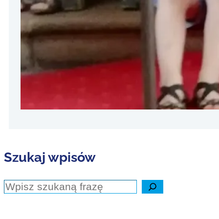
11 lipca 20
Dlaczego w
Dla pracow
planowania
interesując
czy domów 
Szukaj wpisów
Szukaj