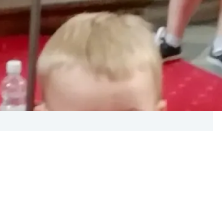
 odkrywanie nowych miejsc i ciekawych doświadczeń.
szcza w miejscowościach wypoczynkowych. Podczas
 instytucji kultury, które mogą stanowić
muzeów, bibliotek, teatrów, galerii sztuki