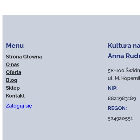
Menu
Kultura na
Anna Rud
Strona Główna
O nas
58-100 Świdn
Oferta
ul. M. Kopern
Blog
Sklep
NIP:
Kontakt
8821983189
Zaloguj się
REGON:
524920551