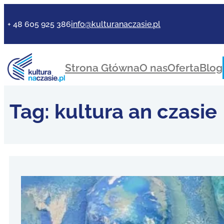
+ 48 605 925 386
info@kulturanaczasie.pl
Strona Główna
O nas
Oferta
Blog
Tag:
kultura an czasie