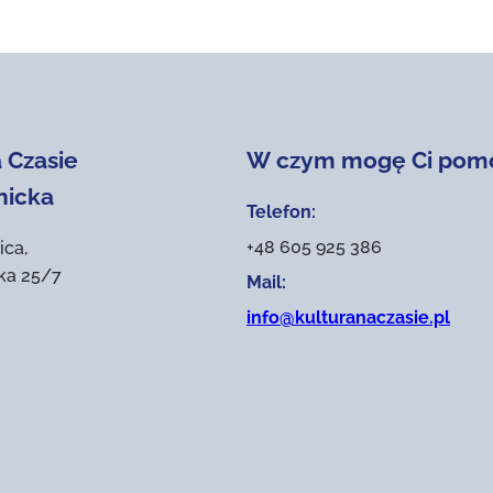
 Czasie
W czym mogę Ci pom
nicka
Telefon:
+48 605 925 386
ica,
ika 25/7
Mail:
info@kulturanaczasie.pl