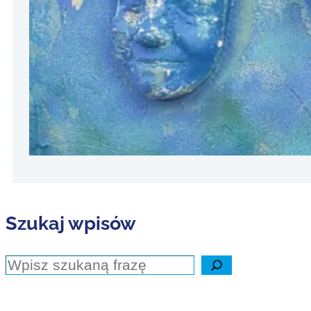
Konfli
10 marca 2
Boimy się k
nauczyć się
źródłem ro
Szukaj wpisów
Szukaj