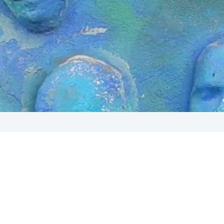
kty w zespole
025
onfliktów. Potrafią zmieść ustalony porządek. Konflikty są 
 je rozpoznawać, rozumieć ich przyczyny i umiejętnie nimi z
zwoju i wzmocnienia zespołu.
Czytaj dalej