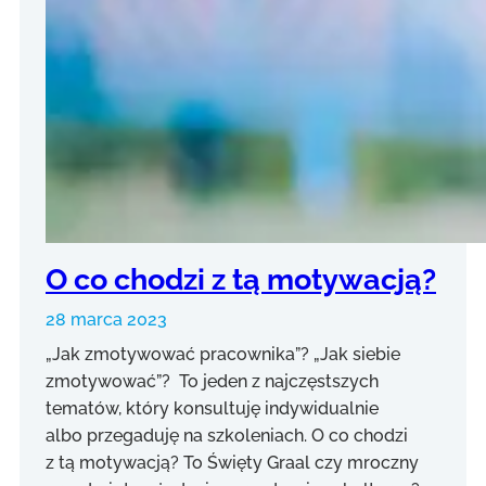
O co chodzi z tą motywacją?
28 marca 2023
„Jak zmotywować pracownika”? „Jak siebie
zmotywować”? To jeden z najczęstszych
tematów, który konsultuję indywidualnie
albo przegaduję na szkoleniach. O co chodzi
z tą motywacją? To Święty Graal czy mroczny