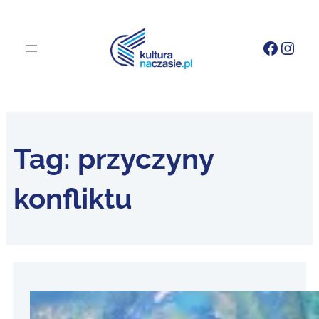
Faceb
Inst
Tag:
przyczyny
konfliktu