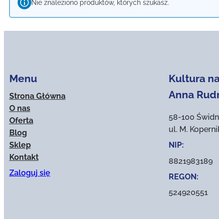
Nie znaleziono produktów, których szukasz.
Menu
Kultura na
Anna Rud
Strona Główna
O nas
58-100 Świdn
Oferta
ul. M. Kopern
Blog
Sklep
NIP:
Kontakt
8821983189
Zaloguj się
REGON:
524920551