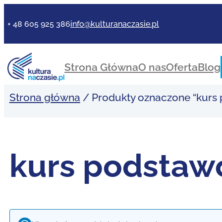
Przejdź
do
+ 48 605 925 386
info@kulturanaczasie.pl
treści
Strona Główna
O nas
Oferta
Blog
Strona główna
/ Produkty oznaczone “kurs
kurs podsta