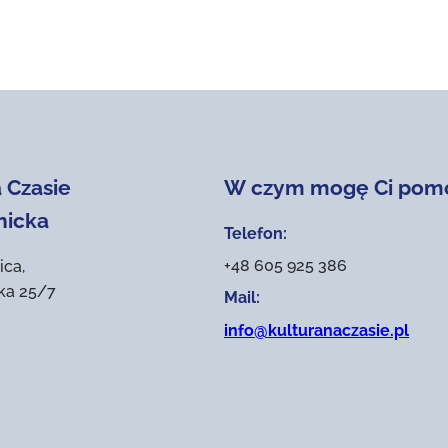
 Czasie
W czym mogę Ci pom
nicka
Telefon:
+48 605 925 386
ica,
ika 25/7
Mail:
info@kulturanaczasie.pl