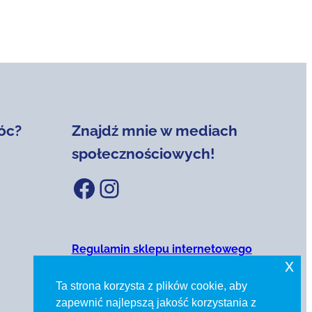
óc?
Znajdź mnie w mediach
społecznościowych!
Facebook
Instagram
Regulamin sklepu internetowego
x
Polityka prywatności
Ta strona korzysta z plików cookie, aby
zapewnić najlepszą jakość korzystania z