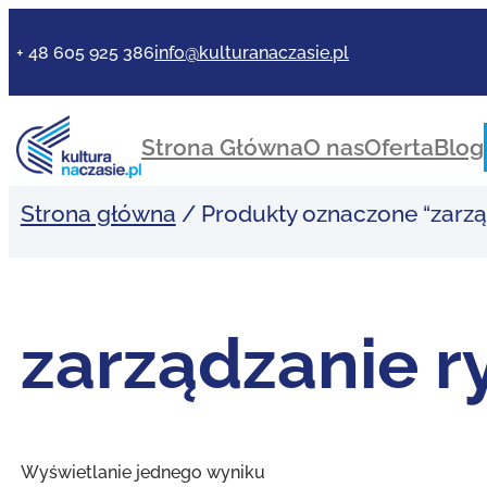
Przejdź
do
+ 48 605 925 386
info@kulturanaczasie.pl
treści
Strona Główna
O nas
Oferta
Blog
Strona główna
/ Produkty oznaczone “zarzą
zarządzanie r
Wyświetlanie jednego wyniku