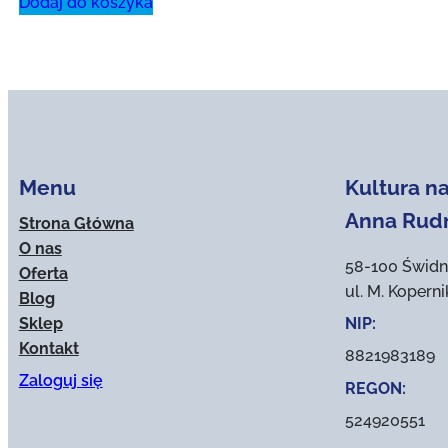
Dodaj do koszyka
Menu
Kultura na
Anna Rud
Strona Główna
O nas
58-100 Świdn
Oferta
ul. M. Kopern
Blog
Sklep
NIP:
Kontakt
8821983189
Zaloguj się
REGON:
524920551