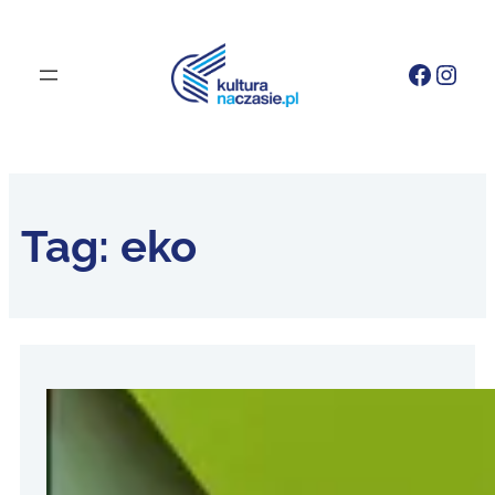
Faceb
Inst
Tag:
eko