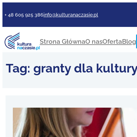
+ 48 605 925 386
info@kulturanaczasie.pl
Strona Główna
O nas
Oferta
Blog
Tag:
granty dla kultur
Dofina