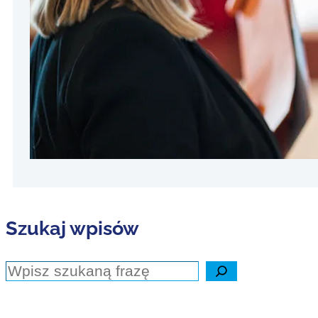
24 paździe
Do biegu, 
pisania wni
i nie wysył
w Wordzie,
Czytaj dale
Szukaj wpisów
Szukaj