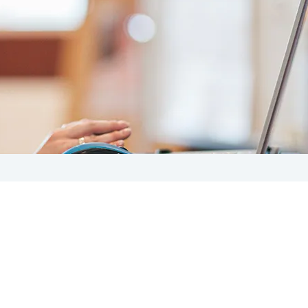
rnika 2022
gotowi, start! Czekamy z niecierpliwością, aż znowu zostan
osków o dofinansowanie działań kulturalnych . Kto nie pisa
ał ich ostatniego dnia z nadzieją, że serwery wytrzymają, ten
 oczekując na ten sygnał – EBOI znów przyjmuje! A tymczas
j