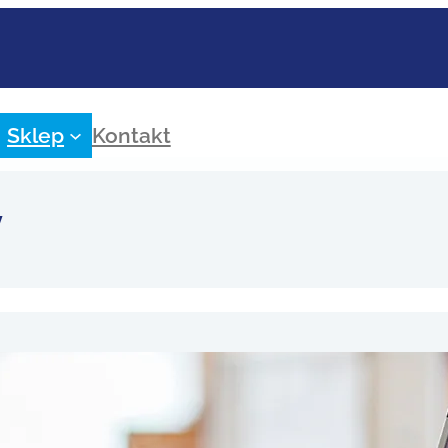
Sklep
Kontakt
y
nsowanie instytucji kultury (nie tyl