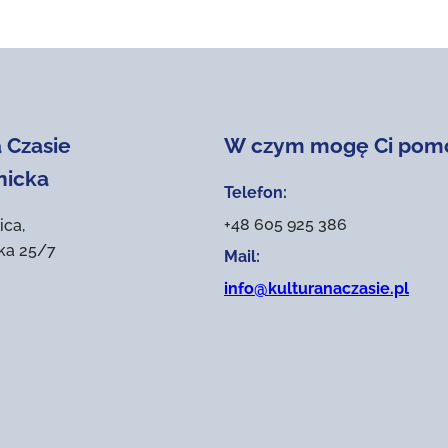
 Czasie
W czym mogę Ci pom
nicka
Telefon:
+48 605 925 386
ica,
ika 25/7
Mail:
info@kulturanaczasie.pl