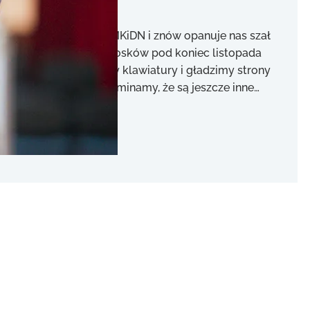
ą ogłoszone programy MKiDN i znów opanuje nas szał
ł na ostatnią chwilę wniosków pod koniec listopada
 życia nie zna. Ostrzymy klawiatury i gładzimy strony
em, często o tym zapominamy, że są jeszcze inne…