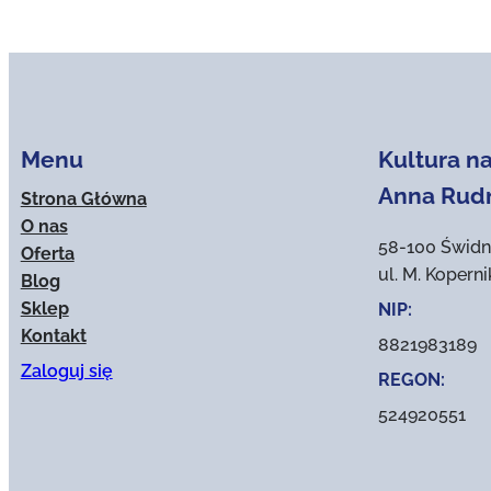
Menu
Kultura na
Anna Rud
Strona Główna
O nas
58-100 Świdn
Oferta
ul. M. Kopern
Blog
Sklep
NIP:
Kontakt
8821983189
Zaloguj się
REGON:
524920551