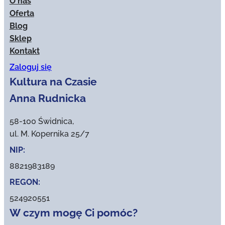
O nas
Oferta
Blog
Sklep
Kontakt
Zaloguj się
Kultura na Czasie
Anna Rudnicka
58-100 Świdnica,
ul. M. Kopernika 25/7
NIP:
8821983189
REGON:
524920551
W czym mogę Ci pomóc?