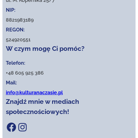
ul. M. Kopernika 25/7
NIP:
8821983189
REGON:
524920551
W czym mogę Ci pomóc?
Telefon:
+48 605 925 386
Mail:
info@kulturanaczasie.pl
Znajdź mnie w mediach
społecznościowych!
Facebook
Instagram