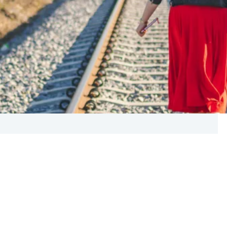
e wyzwania? Praca w instytucji kultury ma pewną
y co roku. Ale każdy rok budżetowy lub sezon
yzwania… Moje tegoroczne typy – kolejność