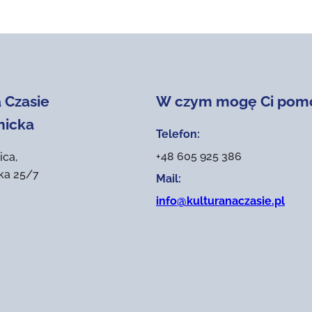
 Czasie
W czym mogę Ci pom
nicka
Telefon:
+48 605 925 386
ica,
ika 25/7
Mail:
info@kulturanaczasie.pl