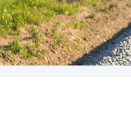
2022
 naszej bajce! Witajcie w Nowym Roku! Gotowi na stare-now
ość, w końcu sprawozdania, raporty i zestawienia szykujem
 sprawia kadrze zarządzającej jakieś psikusy. No dobra, w
wa.
Czytaj dalej