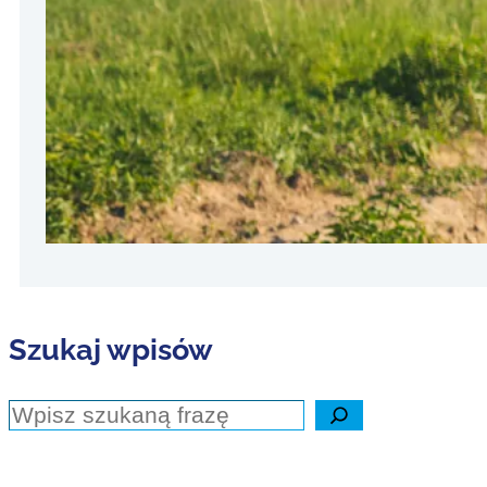
3 stycznia 
Witajcie w
powtarzaln
artystyczny
przypadko
Szukaj wpisów
Szukaj