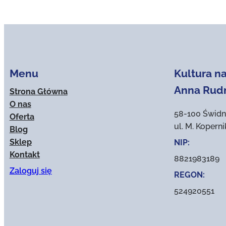
Menu
Kultura na
Anna Rud
Strona Główna
O nas
58-100 Świdn
Oferta
ul. M. Kopern
Blog
Sklep
NIP:
Kontakt
8821983189
Zaloguj się
REGON:
524920551