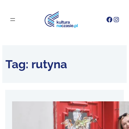
Faceb
Inst
Tag:
rutyna