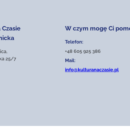
 Czasie
W czym mogę Ci pom
nicka
Telefon:
+48 605 925 386
ica,
ika 25/7
Mail:
info@kulturanaczasie.pl