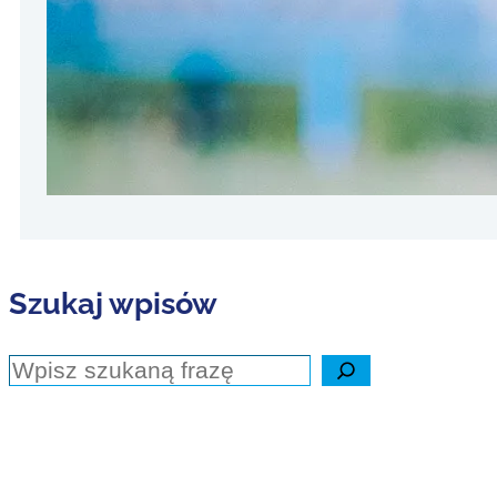
„Jak zmoty
indywidual
pożądania z
tylko czeg
Szukaj wpisów
Szukaj