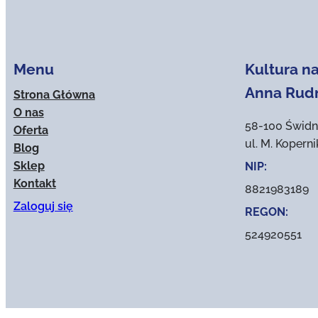
Menu
Kultura na
Anna Rud
Strona Główna
O nas
58-100 Świdn
Oferta
ul. M. Kopern
Blog
Sklep
NIP:
Kontakt
8821983189
Zaloguj się
REGON:
524920551