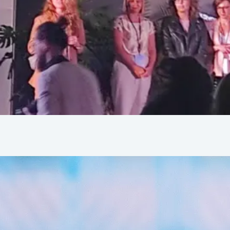
encje i spotkania branżowe kadry ku
 2023
rinka z palemką nad basenem, pomyślcie już powoli o jesie
 o których zebrałam w tym materiale.
Czytaj dalej
hodzi z tą motywacją?
2023