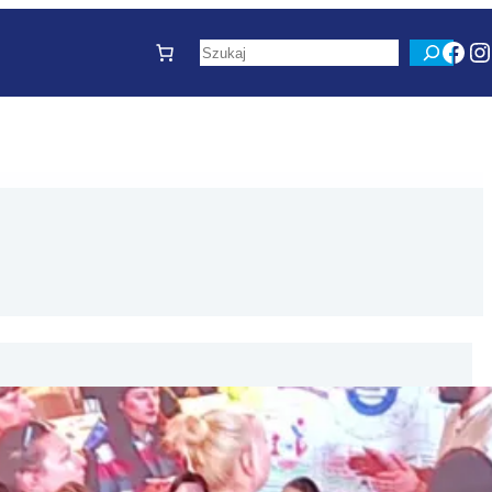
Fac
I
Szukaj