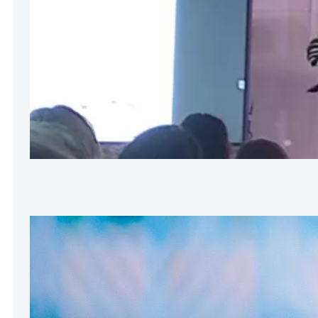
Konfer
16 sierpnia
Popijając d
informacje
O co c
28 marca 