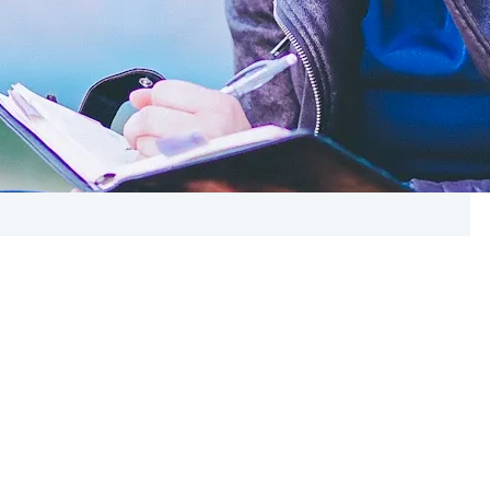
ajczęstszych tematów, który konsultuję
wacją? To Święty Graal czy mroczny przedmiot
spoileruję, że może wcale nie chcesz motywacji,