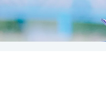
wować pracownika”? „Jak siebie zmotywować”? To jeden z n
nie albo przegaduję na szkoleniach. O co chodzi z tą moty
arządzania w kulturze? Pogadajmy chwilę o tym. Ale już za
oś innego?
Czytaj dalej