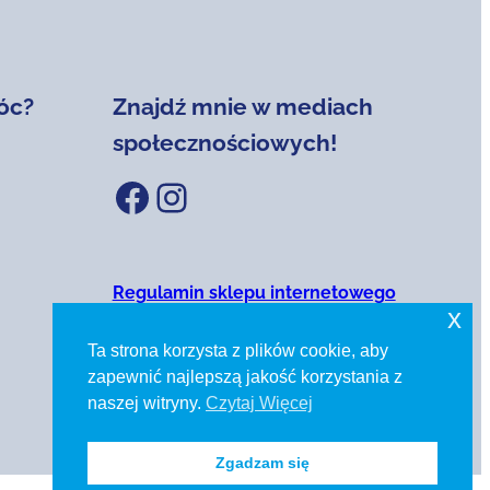
óc?
Znajdź mnie w mediach
społecznościowych!
Facebook
Instagram
Regulamin sklepu internetowego
x
Polityka prywatności
Ta strona korzysta z plików cookie, aby
zapewnić najlepszą jakość korzystania z
naszej witryny.
Czytaj Więcej
Zgadzam się