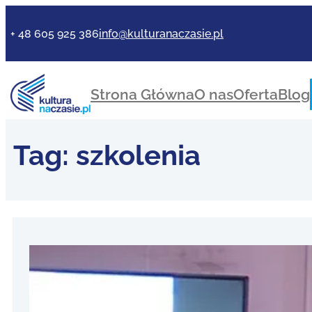
+ 48 605 925 386
info@kulturanaczasie.pl
Strona Główna
O nas
Oferta
Blog
Tag:
szkolenia