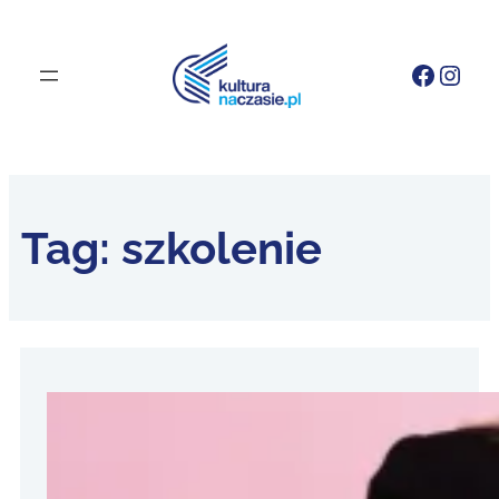
Faceb
Inst
Tag:
szkolenie