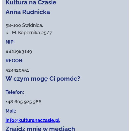
Kultura na Czasie
Anna Rudnicka
58-100 Świdnica,
ul. M. Kopernika 25/7
NIP:
8821983189
REGON:
524920551
W czym mogę Ci pomóc?
Telefon:
+48 605 925 386
Mail:
info@kulturanaczasie.pl
Znajdź mnie w mediach