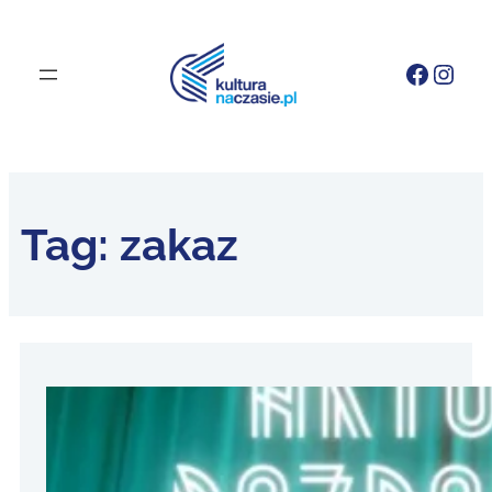
Faceb
Inst
Tag:
zakaz