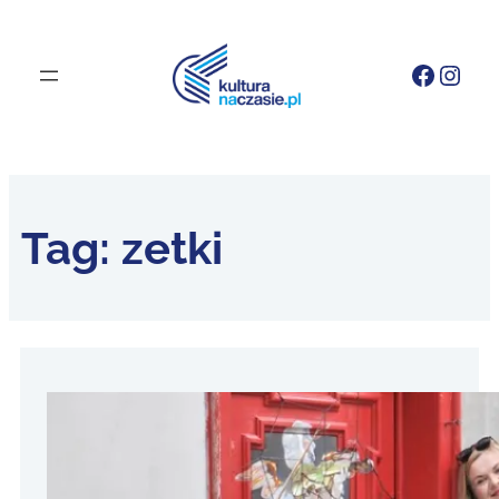
Faceb
Inst
Tag:
zetki