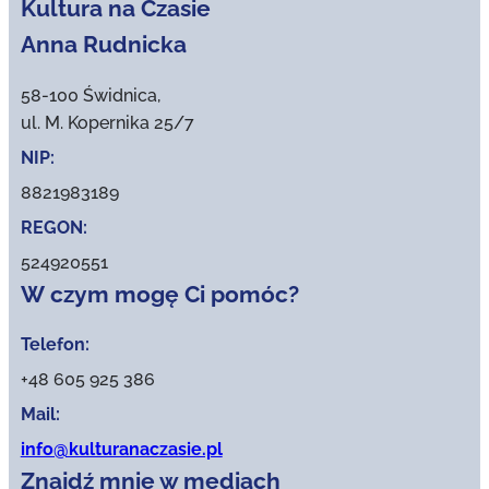
Kultura na Czasie
Anna Rudnicka
58-100 Świdnica,
ul. M. Kopernika 25/7
NIP:
8821983189
REGON:
524920551
W czym mogę Ci pomóc?
Telefon:
+48 605 925 386
Mail:
info@kulturanaczasie.pl
Znajdź mnie w mediach