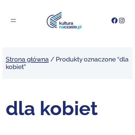
Przejdź
do
Faceb
Inst
treści
Strona główna
/ Produkty oznaczone “dla
kobiet”
dla kobiet