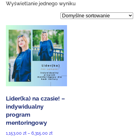
Wyświetlanie jednego wyniku
Lider(ka) na czasie! –
indywidualny
program
mentoringowy
Zakres
1,153.00
zł
–
6,315.00
zł