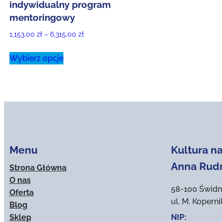
indywidualny program
mentoringowy
Zakres
1,153.00
zł
–
6,315.00
zł
cen:
Ten
Wybierz opcje
od
produkt
1,153.00 zł
ma
do
wiele
6,315.00 zł
wariantów.
Opcje
można
wybrać
Menu
Kultura na
na
stronie
Anna Rud
Strona Główna
produktu
O nas
58-100 Świdn
Oferta
ul. M. Kopern
Blog
Sklep
NIP: