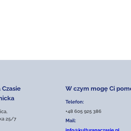
 Czasie
W czym mogę Ci pom
nicka
Telefon:
+48 605 925 386
ica,
ika 25/7
Mail:
info@kulturanaczasie.pl