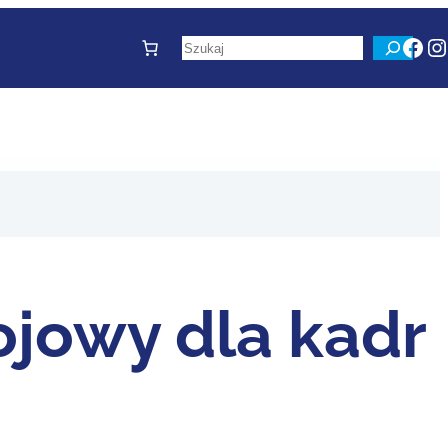
Fac
I
Szukaj
jowy dla kadr