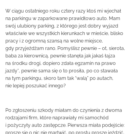
W ciągu ostatniego roku cztery razy ktoś mi wjechał
na parkingu w zaparkowane prawidłowo auto. Mam
swój ulubiony parking, z którego jest dobry wyjazd
właściwie we wszystkich kierunkach w mieście, blisko
pracy i z ogromną szansą na wolne miejsce,
gdy przyjeżdżam rano. Pomyślisz pewnie – ot, sierota,
baba za kierownicą, pewnie stanęła jak jakaś łajza
na środku drogi, dopiero zdała egzamin na prawo
jazdy*, pewnie sama się o to prosiła, po co stawała
na tym parkingu, skoro tam tak “walą” po autach,
nie lepiej poszukać innego?
Po zgłoszeniu szkody miałam do czynienia z dwoma
rodzajami firm, które naprawiały mi samochód
i pożyczyły auto zastępcze. Pierwsza miała podejście:
proszę się o nic nie martwić, po prostu proszę jeździć,