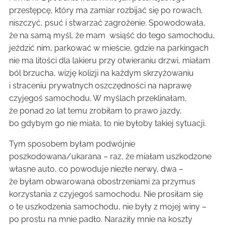
przestępcę, który ma zamiar rozbijać się po rowach,
niszczyć, psuć i stwarzać zagrożenie. Spowodowała,
że na samą myśl, że mam wsiąść do tego samochodu,
jeździć nim, parkować w mieście, gdzie na parkingach
nie ma litości dla lakieru przy otwieraniu drzwi, miałam
ból brzucha, wizję kolizji na każdym skrzyżowaniu
i straceniu prywatnych oszczędności na naprawę
czyjegoś samochodu. W myślach przeklinałam,
że ponad 20 lat temu zrobiłam to prawo jazdy,
bo gdybym go nie miała, to nie byłoby takiej sytuacji.
Tym sposobem byłam podwójnie
poszkodowana/ukarana – raz, że miałam uszkodzone
własne auto, co powoduje niezłe nerwy, dwa –
że byłam obwarowana obostrzeniami za przymus
korzystania z czyjegoś samochodu. Nie prosiłam się
o te uszkodzenia samochodu, nie były z mojej winy –
po prostu na mnie padło. Naraziły mnie na koszty