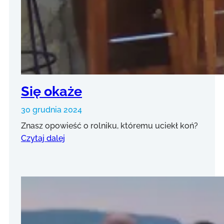
Się okaże
30 grudnia 2024
Znasz opowieść o rolniku, któremu uciekł koń?
Czytaj dalej