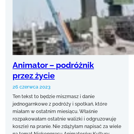
Animator – podróżnik
przez życie
26 czerwca 2023
Ten tekst to będzie miszmasz i danie
jednogarnkowe z podróży i spotkań, które
miałam w ostatnim miesiącu. Właśnie
rozpakowałam ostatnie walizki i odgruzowuję
kosz(e) na pranie. Nie zdążyłam napisać za wiele
na temat Niekongresu Animatorów Kultury,