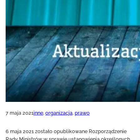
7 maja 2021
inne
, 
organizacja
, 
prawo
6 maja 2021 zostało opublikowane Rozporządzenie
Rady Ministrów w sprawie ustanowienia określonych