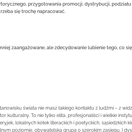
rycznego, przygotowania promocji, dystrybucji, podziału
rzeba się trochę napracować.
 mniej zaangażowane, ale zdecydowanie lubienie tego, co się
anowisku świata nie masz takiego kontaktu z ludźmi – z widza
 kulturalny. To nie tylko elita, profesjonaliści i wielkie instyt
eryjek, lokalnych kółek literackich i poetyckich, sąsiedzkic
kalnym poziomie, obywatelska grupa o szerokim zasięgu. I