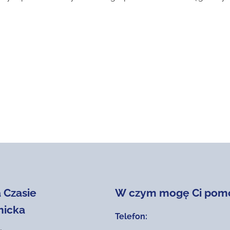
 Czasie
W czym mogę Ci pom
nicka
Telefon: