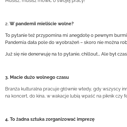
Musisz, musisz mówić o swojej pracy!
2.
W pandemii mieliście wolne?
To pytanie też przypomina mi anegdotę o pewnym burmist
Pandemia dała pole do wyobrażeń – skoro nie można robić s
Już się nie denerwuję na to pytanie, chillout… Ale był cz
3. Macie dużo wolnego czasu
Branża kulturalna pracuje głównie wtedy, gdy wszyscy inn
na koncert, do kina, w wakacje lubią wpaść na piknik czy 
4. To żadna sztuka zorganizować imprezę