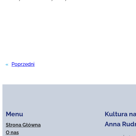
«
Poprzedni
Menu
Kultura na
Anna Rud
Strona Główna
O nas