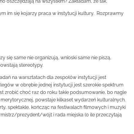
pewno oszczędzają na wszystkim? Zakładam, że tak.
zym im się kojarzy praca w instytucji kultury. Rozprawmy
zy się same nie organizują, wnioski same nie piszą,
powstają stereotypy.
dań na warsztatach dla zespołów instytucji jest
egów w obrębie jednej instytucji jest szerokie spektrum
est zrobić choć raz do roku takie podsumowanie, bo nagle
 merytorycznej, powstaje kilkaset wydarzeń kulturalnych.
ty, spektakle, kończąc na festiwalach filmowych i muzyki
istrz/prezydent/wójt i rada miejska (o ile przeczytają