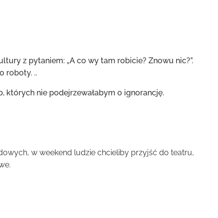
tury z pytaniem: „A co wy tam robicie? Znowu nic?”.
 roboty. ..
ób, których nie podejrzewałabym o ignorancję.
dowych, w weekend ludzie chcieliby przyjść do teatru,
owe.