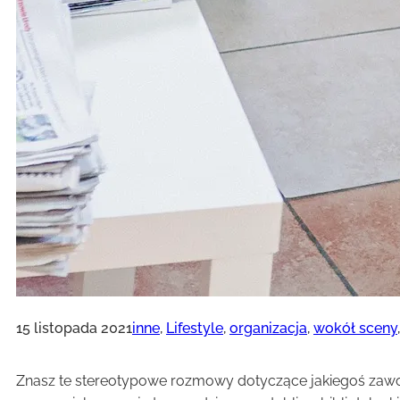
15 listopada 2021
inne
, 
Lifestyle
, 
organizacja
, 
wokół sceny
Znasz te stereotypowe rozmowy dotyczące jakiegoś zawodu