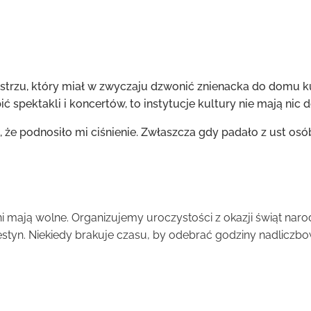
rzu, który miał w zwyczaju dzwonić znienacka do domu kul
pektakli i koncertów, to instytucje kultury nie mają nic do
as, że podnosiło mi ciśnienie. Zwłaszcza gdy padało z ust os
i mają wolne. Organizujemy uroczystości z okazji świąt naro
festyn. Niekiedy brakuje czasu, by odebrać godziny nadliczb