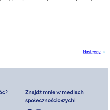
Następny
»
óc?
Znajdź mnie w mediach
społecznościowych!