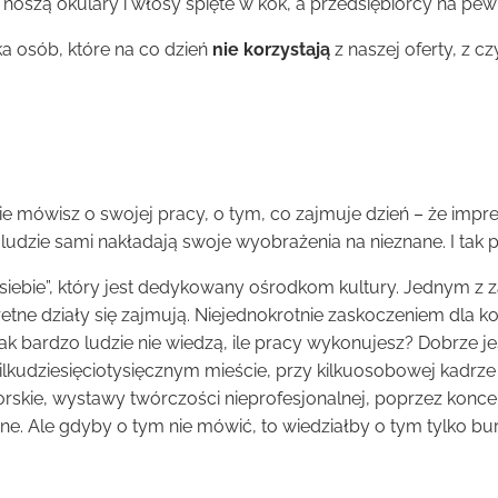
rki noszą okulary i włosy spięte w kok, a przedsiębiorcy na 
ka osób, które na co dzień
nie korzystają
z naszej oferty, z c
 nie mówisz o swojej pracy, o tym, co zajmuje dzień – że impre
że ludzie sami nakładają swoje wyobrażenia na nieznane. I tak 
iebie”, który jest dedykowany ośrodkom kultury. Jednym z za
ne działy się zajmują. Niejednokrotnie zaskoczeniem dla kol
ak bardzo ludzie nie wiedzą, ile pracy wykonujesz? Dobrze j
kilkudziesięciotysięcznym mieście, przy kilkuosobowej kadrze
skie, wystawy twórczości nieprofesjonalnej, poprzez koncer
. Ale gdyby o tym nie mówić, to wiedziałby o tym tylko burm