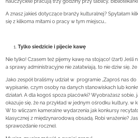
nauczyciele pracują trzy godziny przy tablicy, biblioteka
A znasz jakieś dotyczące branży kulturalnej? Spytałam kil
się z kilkoma mitami o pracy w tym miejscu…
Tylko siedzicie i pijecie kawę
Nie tylko! Czasem też pijemy kawę na stojąco! (żart) Jeśli
a sprawy administracyjne nie załatwiają, to nie dziw się, 
Jako zespół braliśmy udział w programie „Zaproś nas do s
wypisanie, czym osoby na danych stanowiskach lub konkret
działań. A dla kogoś spoza placówki? Wyobrażasz sobie, j
okazuje się, że na przykład w jednym ośrodku kultury, w 
W to wliczam kameralne wydarzenia jak konkursy recytator
klasycznej z międzynarodową obsadą. Robi wrażenie? Jasne
sprawozdanie roczne).